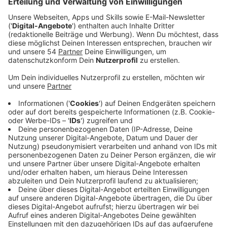
Anzeige
Heute (30.12.) und morgen an Silvester findet die
Abholung wie gewohnt statt. An Neujahr bleiben die
Müllwagen dagegen im Depot stehen. Dann findet
keine Abholung statt. Erst ab Donnerstag ist die GEM
dann wieder im Stadtgebiet unterwegs. Außerdem hat
der Wertstoffhof Heidgesberg morgen bis 12 Uhr
geöffnet. Der Wertstoffhof Luisental bleibt an
Silvester zu. Wann bei euch in dieser Woche der Müll
abgeholt wird, haben wir hier in der Übersicht:
⦁ Am Montag, 30. Dezember, und Dienstag, 31.
Dezember, findet die Abfuhr wie gewohnt statt.