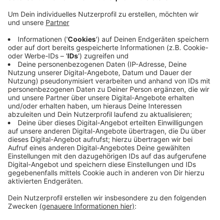
Anzeige
Beide Angeklagten wurden freigesprochen. Das
Gericht sah es als nicht erwiesen an, dass die zwei
Männer für den Mord und die Zerstückelung der
Leiche des Opfers verantwortlich sind. Dem
Kronzeugen haben die Richter nicht ausreichend
geglaubt. Die nun freigesprochenen Männer waren
verdächtigt worden, Helfer eines Hauptverdächtigen
gewesen zu sein, der bereits im Ausland verstorben
war.
Anzeige