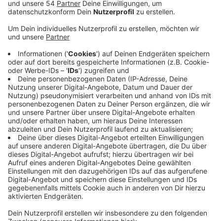
Veröffentlicht:
Mittwoch, 08.09.2021 06:13
Anzeige
Für den Erhalt der Hauptschule in Neuwerk gibt es aus
der Stadt große Unterstützung. Oberbürgermeister
Heinrichs bekommt heute Unterschriften dazu
überreicht. Die Ampelkoalition im Stadtrat will die
Schule Schließen und so mehr Plätze für
Gesamtschulen schaffen. Vor allem Eltern finden das
so ein wichtiges Angebot verloren geht. Geplant ist
auch die Hauptschule Kirschhecke in Odenkirchen in
zwei Jahren auslaufen zu lassen.
Hierfür werden Online
noch Unterschriften gesammelt.
Insgesamt gibt es
noch fünf Hauptschulen in unserer Stadt. Neben
Neuwerk und Odenkirchen, die GHS Heinirch Lersch in
Stadtmitte, die GH Comenius in Geneicken und die GH