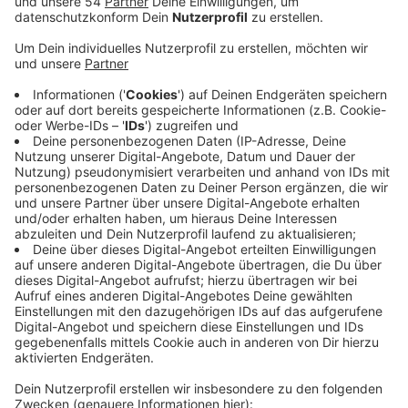
Anzeige
Das ist das Ergebnis einer Umfrage der Industrie- und
Handelskammer Mittlerer Niederrhein. Mehr als die
Hälfte der rund 100 befragten Unternehmen klagt
aktuell über Personalmangel. Darunter viele, die
offene Stellen auch längerfristig nicht besetzen
können. Inzwischen sei rund ein Drittel der Betriebe in
Mönchengladbach von einem Fachkräftemangel
betroffen, so die IHK. Und das hat weitreichende
Folgen. Denn fehlt das Fachpersonal, steigt die
Mehrbelastung für die vorhandene Belegschaft und
dadurch steigen auch die Personalkosten. Chancen
ergeben sich allerdings durch Zuwanderung. Ein Viertel
der Unternehmen hat in den letzten Jahren Flüchtlinge
beschäftigt. Die meisten haben laut IHK positive
Erfahrungen damit gemacht.