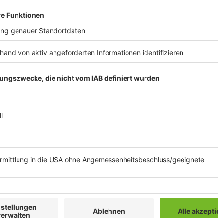
Experte kaum. Mobile Hochwasserschutzwände, wie si
wenn eine Hochwasserwelle im Rhein erwartet wird, si
"Da wissen sie ja, wie sie das Wasser führen wol
Anlagen, die sie dauerhaft dort stehen haben. Und
Stadt reinläuft, über die Straßen, wo wollen sie 
An dieser Stelle müssen wir mit einem gewissen Risi
Inzwischen gibt es eine
Karte vom Bundesamt für Ka
und Gemeinden informieren können, wo Starkregen 
überprüft werden, ob dort eventuell Kindergärten,
speziell geschützt werden müssen. Oder ob dort wi
für wichtige Telekommunikation stehen, auf die man 
angewiesen ist. Diese Daten sind Grundlagen für vie
Städte und Kreise in den letzten Jahren entwickelt 