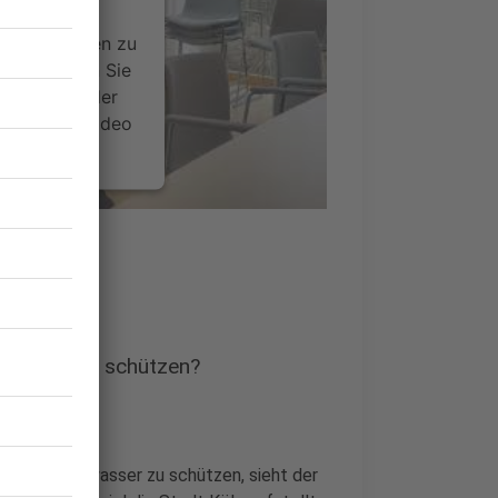
ideoinhalte
ce kann Daten zu
 Bitte lesen Sie
timmen Sie der
um dieses Video
.
onen
nsent Management
e Altstädte schützen?
rne vor Hochwasser zu schützen, sieht der