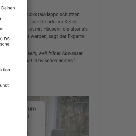
n mit einer Rückstauklappe schützen.
 der eigenen Toilette oder im Keller
. Aber was ist mit Häusern, die älter als
e nachgerüstet werden, sagt der Experte.
hr sinnvoll sein, weil früher Abwasser
, auch das ist inzwischen anders."
ustimmung, um
-Service zu
ervice eines