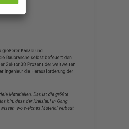
u größerer Kanäle und
die Baubranche selbst befeuert den
eser Sektor 38 Prozent der weltweiten
er Ingenieur die Herausforderung der
le Materialien. Das ist die größte
s hin, dass der Kreislauf in Gang
wissen, wo welches Material verbaut