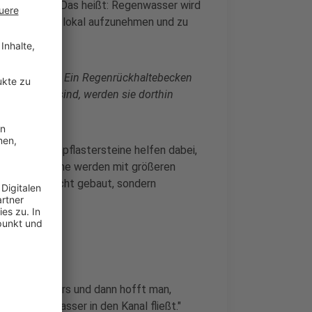
t geplant. Das heißt: Regenwasser wird
n versucht es lokal aufzunehmen und zu
ringend fehlt. Ein Regenrückhaltebecken
n im Kanal sind, werden sie dorthin
annte Rasenpflastersteine helfen dabei,
Pflastersteine werden mit größeren
xakt waagerecht gebaut, sondern
it des Wassers und dann hofft man,
, bis das Wasser in den Kanal fließt."