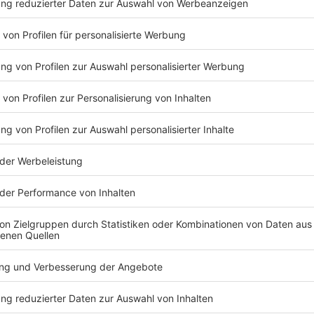
Drittanbieters, um V
einzubetten. Dieser Servi
Ihren Aktivitäten sammeln.
die Details durch und s
Nutzung des Service zu, 
anzusehen
Mehr Informati
Leben mit dem Klimawandel: Der Bauingenieur
Akzeptieren
Anzeige
powered by
Usercentrics Co
Platform
Der Bestand macht Sorgen - Wie historisch
Anzeige
Eine wirkliche Möglichkeit, alte historische Stadtke