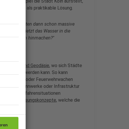
e zum Beispiel die Stadt Köln aufstellt,
eht er nicht als praktikable Lösung.
len. Sie bräuchten dann schon massive
 wenn ihnen jetzt das Wasser in die
dann die Sperren hinmachen?"
ko leben.
rtographie und Geodäsie
, wo sich Städte
zum Problem werden kann. So kann
 Krankenhäuser oder Feuerwehrwachen
chtige Umspannwerke oder Infrastruktur
gerade in Gefahrensituationen
le
Klimaanpassungskonzepte
, welche die
haben.