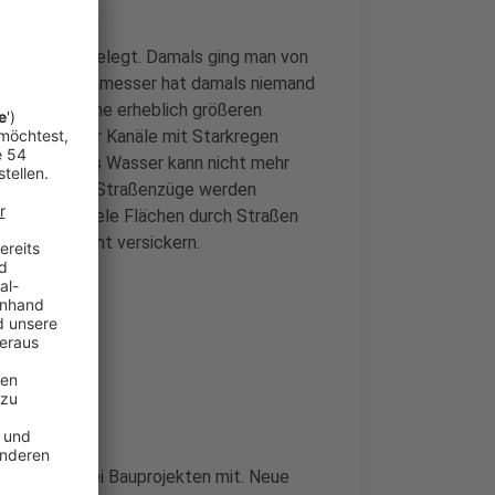
r-Jahren angelegt. Damals ging man von
ung der Durchmesser hat damals niemand
n, dass solche erheblich größeren
viele unserer Kanäle mit Starkregen
ufen voll, das Wasser kann nicht mehr
ch nach oben, Straßenzüge werden
rdem sind viele Flächen durch Straßen
auch dort nicht versickern.
wammstadt
sion Klima bei Bauprojekten mit. Neue