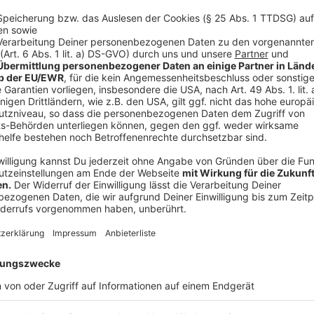
Auch den eigenen Hausanschluss kann man inzwische
Diese verhindert, dass Regenwasser aus dem Kanal in
hochkommt. Inzwischen Standard bei vielen Neubauten
zehn, fünfzehn Jahre sind? Dort können sie teilweis
"Bei Bestandsimmobilien kann eine Nachrüstung se
- und Regenkanäle noch zusammen verbaut wurden
Anzeige
Wir benötigen Ihre Z
den YouTube Video
laden!
Wir verwenden einen S