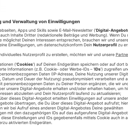
Der Großteil unseres Kanalsystems wurde in den 50e
ganz anderen Voraussetzungen aus, bei der Bemess
an den Klimawandel gedacht. Niemand konnte erahne
Wassermassen hindurchfließen müssen. Deshalb sind 
schlichtweg überfordert. Die Folge: Unsere Kanäle la
abtransportiert werden, die Kanaldeckel drücken si
überschwemmt und Keller laufen voller Wasser. Auße
und Pflastersteine versiegelt, das Wasser kann also 
Anzeige
Heute baut man anders: das Konzept Sch
Anzeige
Erst seit zehn, fünfzehn Jahren denkt man die Dimen