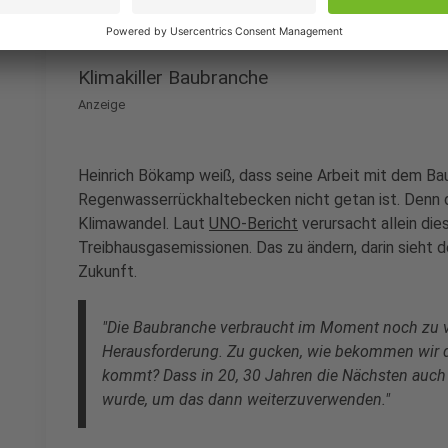
Anzeige
Klimakiller Baubranche
Anzeige
Heinrich Bökamp weiß, dass seine Arbeit mit dem Ba
Regenwasserrückhaltebecken nicht getan ist. Denn 
Klimawandel. Laut
UNO-Bericht
verursacht allein di
Treibhausgasemissionen. Das zu ändern, darin sieht d
Zukunft.
"Die Baubranche verbraucht im Moment noch zu vie
Herausforderung. Zu gucken, wie bekommen wir da
kommt? Dass in 20, 30 Jahren die Nächsten auch 
wurde, um das dann weiterzuverwenden."