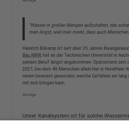
Anzeige
"Wasser in großen Mengen aufzuhalten, das schaf
man Angst, weil man merkt, dass auch Menschen
Heinrich Bökamp ist seit über 35 Jahren Bauingenieur,
Bau NRW
, hat an der Technischen Universität in Aac
seinem Beruf längst angekommen. Spätestens seit 
2021, bei dem 49 Menschen allein hier in Nordrhein-W
vielen bewusst geworden, welche Gefahren ein lang 
mit sich bringen kann.
Anzeige
Unser Kanalsystem ist für solche Wasserme
Anzeige