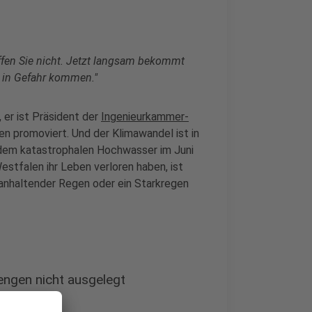
fen Sie nicht. Jetzt langsam bekommt
 in Gefahr kommen."
 er ist Präsident der
Ingenieurkammer-
hen promoviert. Und der Klimawandel ist in
dem katastrophalen Hochwasser im Juni
estfalen ihr Leben verloren haben, ist
anhaltender Regen oder ein Starkregen
ngen nicht ausgelegt