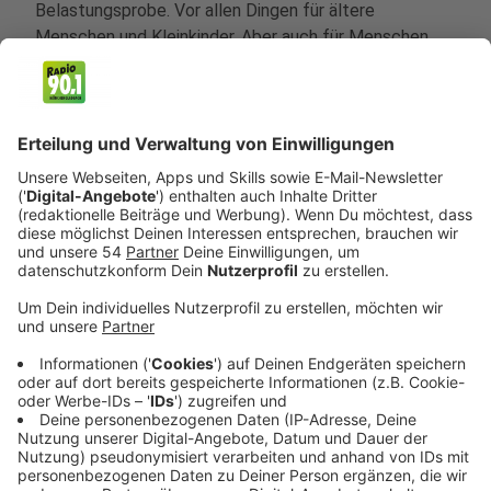
Belastungsprobe. Vor allen Dingen für ältere
Menschen und Kleinkinder. Aber auch für Menschen,
die in Dachgeschosswohnungen leben. Ist das Leben
in der Stadt im Jahr 2050, 2100 überhaupt noch
möglich? Klimamanager Stefan Wenzel versucht bei
der Stadt Düsseldorf, darauf eine Antwort zu finden.
Weiterlesen, Beitrag hören und Video sehen
Anzeige
Der Förster
Anzeige
Norbert Tennhoff ist seit über 30 Jahren Förster.
Studiert hat er in Göttingen, aufgewachsen ist er im
Münsterland, inzwischen arbeitet er in den Wäldern im