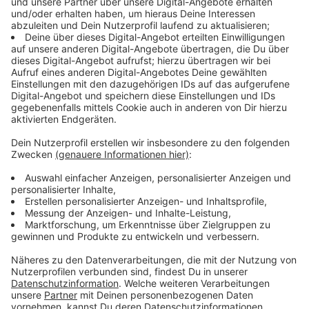
Sauerland. Da, wo seit einigen Jahren das große
Fichtensterben begonnen hat.
Weiterlesen, Beitrag hören und Video sehen
Anzeige
Der Bauingenieur
Anzeige
Heinrich Bökamp ist seit über 35 Jahren Bauingenieur,
er ist Präsident der
Ingenieurkammer-Bau NRW
, hat an
der Technischen Universität in Aachen promoviert. Und
der Klimawandel ist in seinem Beruf längst
angekommen. Spätestens seit dem katastrophalen
Hochwasser im Juni 2021, bei dem 49 Menschen allein
hier in Nordrhein-Westfalen ihr Leben verloren haben,