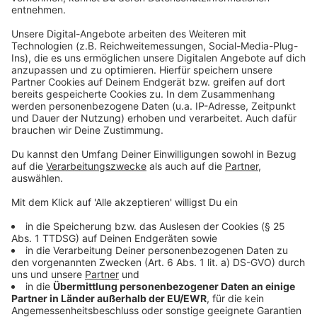
ist vielen bewusst geworden, welche Gefahren ein
lang anhaltender Regen oder ein Starkregen mit sich
bringen kann.
Weiterlesen, Beitrag hören und Video sehen
Anzeige
Der Arzt
Anzeige
Dr. Ralph Krolewski ist Hausarzt. Seit mehr als 35
Jahren. Er ist verantwortlich für mehr als 5.000
Patientinnen und Patienten in seiner Region rund um
Gummersbach. Das Thema Klimawandel bereitet ihm
schon seit einigen Jahren Sorgen, denn die Folgen, die
eine immer wärmer werdende Welt auf unsere
Gesundheit haben wird, sind enorm, sagt der Arzt. Die