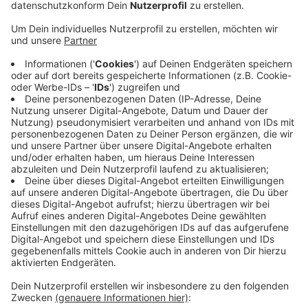
Auf der Myllendonker Straße ist ein etwa 20 Meter
großer Baum auf das Auto des 62-Jährigen gefallen.
Das Auto ist dabei komplett zerstört worden. Der
Mann konnte sich aber noch selbst aus dem Fahrzeug
befreien. Zeugen riefen dann einen Rettungswagen
und die Polizei. Der Mann wird stationär im
Krankenhaus behandelt. Genrell hatten die
Einsatzkräfte in Mönchengladbach gestern viel zu tun:
Es waren einige Bäume umgekippt und Äste
abgebrochen. 13 Mal mussten sie wegen des 30
Minüten Sturms ausrücken. Die Polizei rät bei Sturm
dazu, langsam zu fahren und besonders auf Brücken
und an Tunnelausfahrten vorsichtig zu sein - hier sei
das Risiko besonders hoch, von Windböen erfasst zu
werden. Außerdem sollten Routen mit vielen Bäume
möglichst vermieden werden.
Anzeige