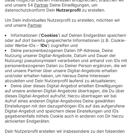
Vor allem in der ersten Halbzeit war der FC die
deutlich bessere Mannschaft, versäumte es aber
seine guten Torchancen zu nutzen. Nach der
Halbzeitpause konnten die Borussen das Spiel
ausgeglichener gestalten, ohne aber spielerische
Akzente zu setzen oder zu überzeugen. Alles in allem
fehlte den Gladbachern die für ein Derby nötige
Leidenschaft. Entsprechend fiel die Analyse von Jonas
Hofmann aus:
"Die Atmosphäre hat dieses 0:0 so ein bisschen
widergespiegelt. Keiner wusste so richtig, was fängt
man jetzt mit diesem 0:0 an. Es gab auch nicht so viele
Derby-Momente, wo das Stadion richtig abgegangen
ist. Es war heute, das muss ich wirklich zugeben,
summa summarum eins der schlechteren Derbys."
In der Tabelle liegen die Gladbacher weiter 4 Punkte