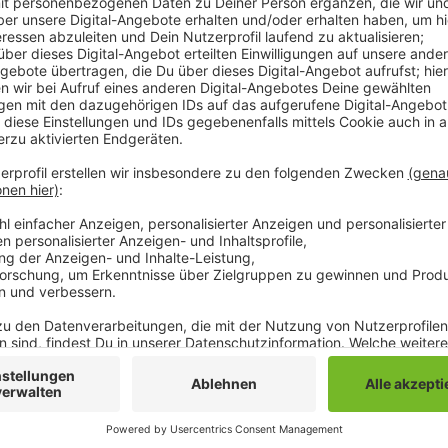
In Odenkirchen haben unbekannte Stolpersteine gest
Polizei gemeldet. An der Adresse gibt es fünf der G
Nazi-Regimes erinnern sollen. Zwei davon fehlen jet
aufgefunden werden. Der Staatsschutz ermittelt in de
sozialen Medien fassungslos zu der Tat. Wer Hinweise 
02161 290) melden.
Anzeige