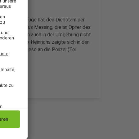
ohlen. Ein Zeuge hat den Diebstahl der
edenktafeln aus Messing, die an Opfer des
zt und konnten auch in der Umgebung nicht
m Fall. Felix Heinrichs zeigte sich in den
hat, kann diese an die Polizei (Tel.