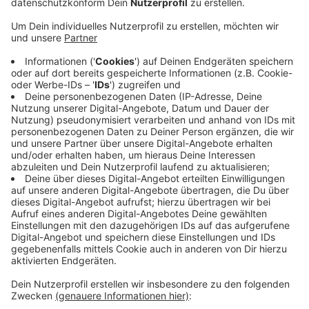
Veröffentlicht:
Freitag, 31.05.2024 14:34
Anzeige
Zwischen 1 und 2 Uhr wurden der Polizei und
Feuerwehr die brennenden Tonnen am Weiersweg, am
Beekerkamp und an der Liebigstraße gemeldet. Die
Polizei hat die Ermittlungen zur vorsätzlichen
Brandstiftung aufgenommen. Sie bittet Zeugen, die
etwas Verdächtiges bemerkt haben, sich bei ihr zu
melden. Erst Ende letzten Jahres konnte die Polizei
einen 25-Jährigen Mönchengladbacher festnehmen,
der an mehreren Brandserien in Mönchengladbach und
Viersen beteiligt sein soll.
Anzeige