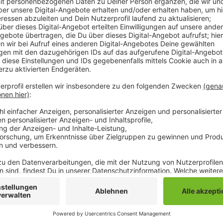
Die Gruppe und der Mann hatten sich erst nachmitt
dem Park zusammen Bier getrunken. Der Haupttäter s
mehrfach in Richtung des Opfers geschossen und ihm
gestohlen haben. Bei seiner Verhaftung habe er sich 
leicht verletzt habe, so die Polizei. Dennoch wurde 
Mutter übergeben. Seine drei unbekannten Mittäter sin
Zeugen, sich zu melden.
Anzeige