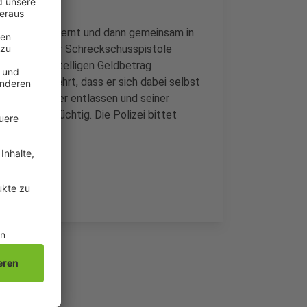
ags kennengelernt und dann gemeinsam in
oll mit einer Schreckschusspistole
 einen vierstelligen Geldbetrag
so sehr gewehrt, dass er sich dabei selbst
er heute wieder entlassen und seiner
d weiter flüchtig. Die Polizei bittet