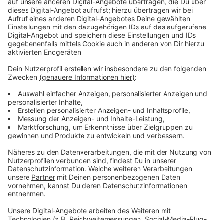
Wir benötigen Ihre
Zustimmung, um den YouTube
Video-Service zu laden!
Wir verwenden einen Service eines
Drittanbieters, um Videoinhalte
einzubetten. Dieser Service kann
Daten zu Ihren Aktivitäten
sammeln. Bitte lesen Sie die
Details durch und stimmen Sie der
Nutzung des Service zu, um dieses
Video anzusehen.
Mehr Informationen
Um herauszufinden, was wirklich mit den Männern der
Forschungsstation geschehen ist, müssen sich die
Akzeptieren
beiden Polizistinnen auch ihrer eigenen Vergangenheit
powered by
Usercentrics Consent
stellen.