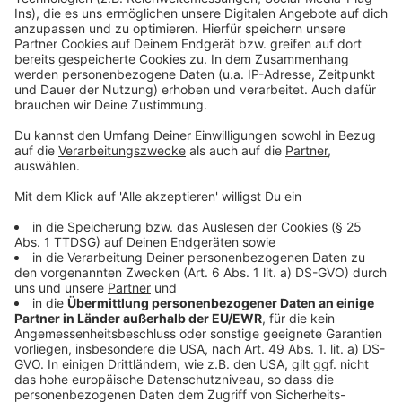
Management Platform
Anzeige
©
Copyright: Sky
Danvers und Navarro sind wenig begeistert. Sie
müssen wieder zusammenarbeiten.
Anzeige
©
Copyright: Sky
Danvers bekommt neue Hinweise, die den Fall noch
verstörender machen.
Anzeige