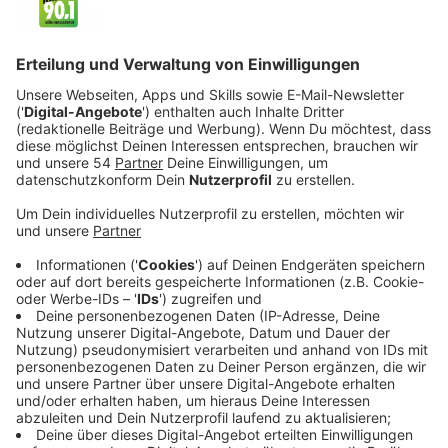
Anzeige
In dieser Zeit verschwinden acht Männer der Tsalal
Arctic Research Station spurlos. Den mysteriösen Fall
übernehmen die schroffe Polizistin Liz Danvers (Jodie
Foster) und die State Trooper-Polizistin Evangeline
Navarro (Kali Reis). Die beiden gegensätzlichen
Polizistinnen haben mit ihrer eigenen Vergangenheit zu
kämpfen und nun auch mit einem sehr mysteriösen
Fall. In der Dunkelheit Alaskas müssen sich die beiden
Polizistinnen nun wieder zusammenraufen, obwohl sie
sich vor Jahren im Streit getrennt haben.
Streaming-Dienst: Sky / WOW
Anzeige