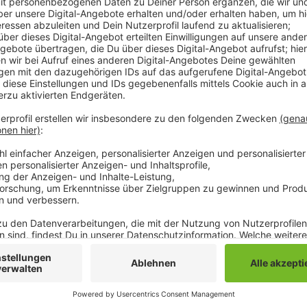
Anzeige
Den Auftakt zum Fest bildet ein Ökumenischen Gotte
Anschluss ist dann der große Zapfenstreich auf de
geht es mit dem Altstadt Open Air und der Band "jus
(20.09.) starten um 9:00 Uhr die Schießwettbewerb
Rheindahlen. Auf der Bühne Alter Markt werden spä
proklamiert, bevor dann das Altstadt Open Air weite
in der Kaiser-Friedrich-Halle steigt. Höhepunkt des
Sonntag.
Anzeige