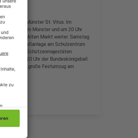
sdienst im Münster St. Vitus. Im
m Platz vor dem Münster und um 20 Uhr
t:is" auf dem Alten Markt weiter. Samstag
e auf der Schießanlage am Schulzentrum
ter die neuen Schützenmajestäten
rgeht und ab 20 Uhr der Bundeskönigsball
 Festes ist der große Festumzug am