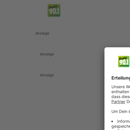
Anzeige
Anzeige
Anzeige