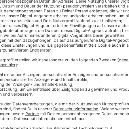
18 Feldspieler und vier Torhüter waren auf dem Platz
ins Training ein. Hütter war zufrieden mit den ersten
Mannschaft:
Anzeige
Adi Hütter
Trainingsauftakt
Anzeige