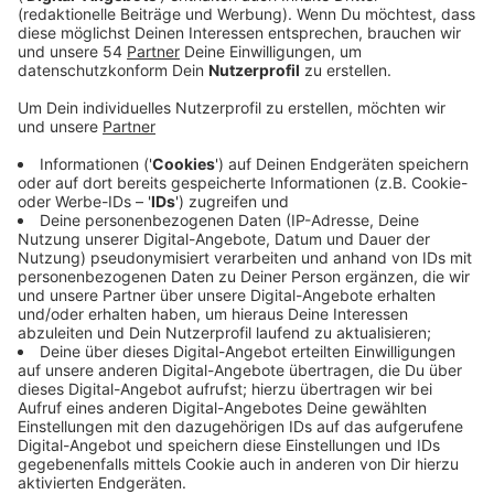
"Breaking Me" kombiniert schmerzhafte Erinnerungen
mit belebenden Nuancen, sagt Topic. Wir finden: Der
Track ist vor allem eine echt gute Dance-Nummer.
Topic hat einfach mal wieder abgeliefert. Nachdem er
schon mit Nico Santos den Hit "Home" hatte, gibt es
direkt das nächste Brett. Da ist es dann auch egal,
dass man A7S im Gegensatz zu Nico Santos kaum
kennt.
Anzeige
Wir benötigen Ihre
Zustimmung, um den YouTube
Video-Service zu laden!
Wir verwenden einen Service eines