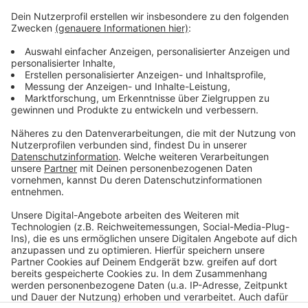
Drittanbieters, um Videoinhalte
einzubetten. Dieser Service kann
Daten zu Ihren Aktivitäten
sammeln. Bitte lesen Sie die
Details durch und stimmen Sie der
Nutzung des Service zu, um dieses
Video anzusehen.
Mehr Informationen
Topic, A7S - Breaking Me (Official Video) ft. A7S
Akzeptieren
Anzeige
powered by
Usercentrics Consent
Management Platform
Anzeige