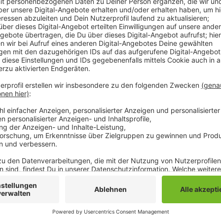
Weil immer mehr öffentliche Toiletten in der Mönch
hätten deutlich mehr Menschen stattdessen die Klos
Und die seien dabei häufig mit Grafiti beschmiert od
arbeitet das Minto mit Tank & Rast zusammen - das
Bezahltoiletten auf Rastanlagen. 70 Cent kostet de
Kunden über einen Gutschein wieder, den sie in bish
sollen laut Tank & Rast dazukommen. Für die Geschä
Betriebkosten der kostenlosen Toiletten lagen zulet
sagt das Minto.
Anzeige