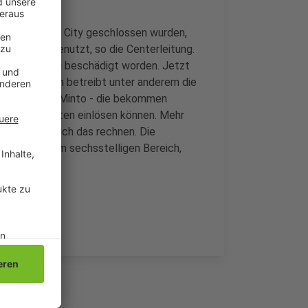
engladbacher City geschlossen wurden,
 im Minto benutzt, so die Centerleitung.
er anderweitig beschädigt worden. Jetzt
 Unternehmen betreibt unter anderem die
r Klogang im Minto - die bekommen
er 10 Geschäften einlösen können. Mehr
fte könnte sich das rechnen. Die
zt pro Jahr im sechsstelligen Bereich,