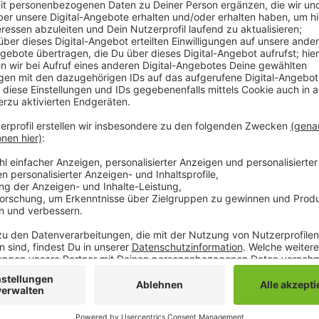
Sie bietet jetzt Bausätze für Nistkästen an. Damit s
Futtersuche und beim Brüten unterstützt werden. Di
und einer Schreinerei aus Mönchengladbach vorberei
vorheriger Anmeldung abgeholt werden. Im Gegenzug
Kinderschutzbund gebeten.
Die Kontaktdaten der Betriebe:
•
Tischlerei Klomp – Altmülfort 7, 41238 Mönchengl
Telefon 02166 917990, info@tischlerei-klomp.de
•
Schreinerei Jürgen Zimmermanns – Alexander-Schar
41169 Mönchengladbach, Telefon 02161 559337, in
Anzeige