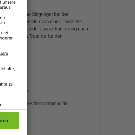
ollen heimische Singvögel bei der
e Bausätze werden von einer Tischlerei
tet. Sie können dort samt Bauleitung nach
 wird um eine Spende für den
adbach,
ff-Straße 14,
fo@schreinerei-zimmermanns.de