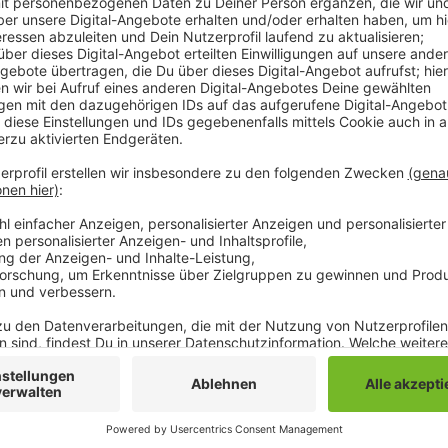
Über insgesamt 30.000 Euro darf sich das Möncheng
einmaligen Zuschuss sollen laut Stadt die Mehrkos
aufgefangen werden. Das Tierheim hatte in dieser Z
Zuletzt machten auch die steigenden Kosten fürs Fu
Tierheim zu schaffen. Der Verein rechnete deshalb d
Euro mehr für den Betrieb des Tierheims zahlen mus
Anzeige