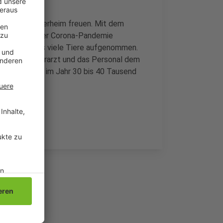
ladbacher Tierheim freuen. Mit dem
ten im Zuge der Corona-Pandemie
eit besonders viele Tiere aufgenommen.
tter, den Tierarzt und das Personal dem
amit, dass er im Jahr 30 bis 40 Tausend
s.