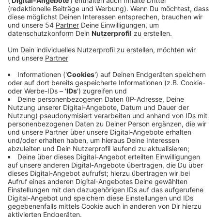
Ohne Dreadlocks aber wie immer mit viel Gefühl in der
Stimme kommt
Abel "The Weeknd" Tesfaye mit
seinem neuen Song daher. Produziert hat er ihn
übrigens mit Oscar Holter. Der hatte schon bei
"Blinding Lights" seine Finger im Spiel. Der neue Song
ist der Vorbote für ein neues Album. Der Titel ist zwar
noch nicht raus, man munkelt aber, dass es "
The Dawn
Is Coming" heißen soll. So oder so hat The Weeknd
angekündigt, dass es bis obenhin voll mit Partymusik
sein soll. Wir freuen uns.
Anzeige
Wir benötigen Ihre
Zustimmung, um den YouTube
Video-Service zu laden!