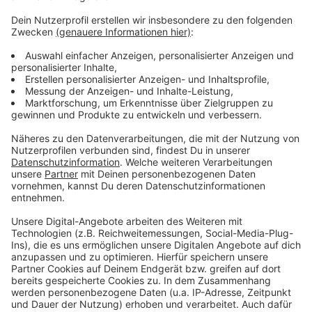
Wir verwenden einen Service eines
Drittanbieters, um Videoinhalte
einzubetten. Dieser Service kann
Daten zu Ihren Aktivitäten
sammeln. Bitte lesen Sie die
Details durch und stimmen Sie der
Nutzung des Service zu, um dieses
Video anzusehen.
Mehr Informationen
The Weeknd - Take My Breath (Official Music Video)
Akzeptieren
Anzeige
powered by
Usercentrics Consent
Management Platform
Anzeige