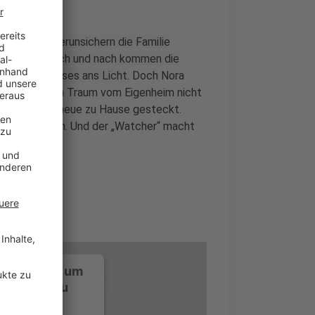
er“ nennt, verunsichern die Familie
achten und nach und nach kommen die
orie des Hauses ans Licht.
Doch Nora
 wollen ihren Traum vom Eigenheim nicht
nisse in das neue zu Hause gesteckt.
zu akzeptieren. Und der „Watcher“ macht
ustimmung, um
-Service zu