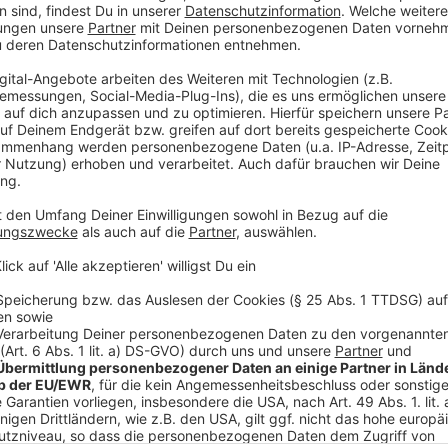
Wir verwenden einen S
Drittanbieters, um V
einzubetten. Dieser Servi
Ihren Aktivitäten sammeln.
die Details durch und s
Nutzung des Service zu, 
anzusehen
Mehr Informati
Was haben die Nachbarn und der seltsame „Watcher“ 
Akzeptieren
Haus an allem Schuld?
powered by
Usercentrics Co
Anzeige
Platform
©
Copyright: Netflix
Die ersten Tage in der neuen Bleibe kommen den Branno
schnell ändern..