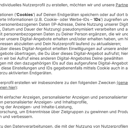
Seltsame Briefe von einem Mann, der sich „der Watch
zunehmend. Er scheint jeden ihrer Schritte zu beob
dunklen Geheimnisse der Nachbarschaft und der Hist
(Naomi Watts) und Dean Brannock (Bobby Cannavale)
so schnell aufgeben. Sie haben ihre gesamten Erspar
Doch niemand in der Nachbarstadt scheint sie dort 
ihnen das Leben zur Hölle.
Streaming-Dienst: Netflix
Anzeige
Wir benötigen Ihre Z
den YouTube Video
laden!