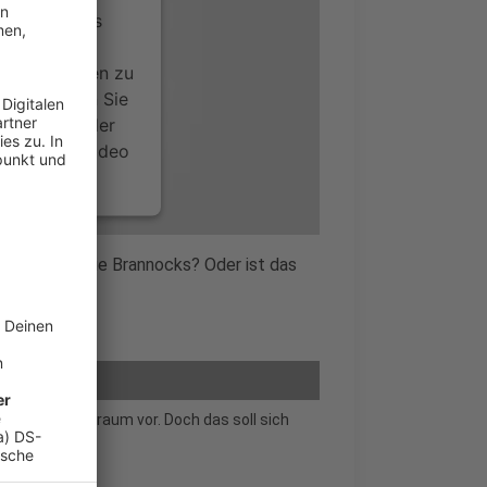
ervice eines
ideoinhalte
ce kann Daten zu
 Bitte lesen Sie
timmen Sie der
um dieses Video
.
onen
nur gegen die Brannocks? Oder ist das
nsent Management
cks wie ein Traum vor. Doch das soll sich