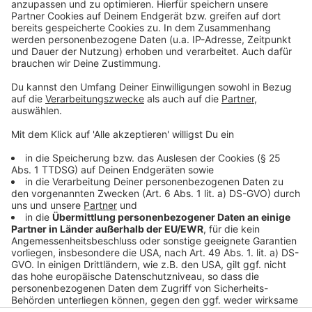
Manager Magnus versucht seine Crew zu beruhigen.
Doch die Angst auf der Bohrinsel ist groß.
Anzeige
©
Copyright: Amazon Prime Video
Der Nebel wird immer mysteriöser und schürt die
Angst. Auf der Bohrinsel gibt es die ersten Opfer.
Anzeige
Anzeige