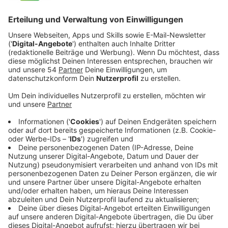
Veröffentlicht:
Sonntag, 12.02.2023 11:58
Anzeige
Durch den dichten Nebel ist die Besatzung der
Bohrinsel komplett von der Außenwelt abgeschnitten.
Denn auch die Kommunikation ist mysteriöserweise
nicht mehr möglich. Heftige Erschütterungen rütteln
die komplette Crew zusätzlich durch. Tage vergehen –
eine Rettung ist nicht in Sicht und die Nahrungsvorräte
werden langsam knapp. Manager Magnus (Iain Glen)
muss dafür Sorge tragen, dass die Konflikte innerhalb
der Crew nicht eskalieren, denn die Lage wird immer
bedrohlicher.
Streaming-Dienst: Amazon Prime Video