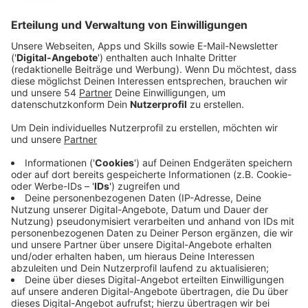
brutale Plünderbanden ziehen umher und überall
wanken blutrünstige zombieähnliche Wesen durch
das Land.
Veröffentlicht:
Dienstag, 17.01.2023 22:09
Anzeige
Mitten in diesem Chaos versucht der Texaner Joel
(Pedro Pascal) die junge Ellie (Bella Ramsey) zu den
Fireflies zu bringen. Die Widerstandgruppe arbeitet an
einem Heilmittel für die Krankheit – und Ellie scheint
den Schlüssel dafür in sich zu tragen. Doch auf ihrem
Weg quer durch Amerika müssen Joel und Ellie
zahlreiche gefährliche Hürden überwinden.
Streaming-Dienst: Sky / Wow
Anzeige