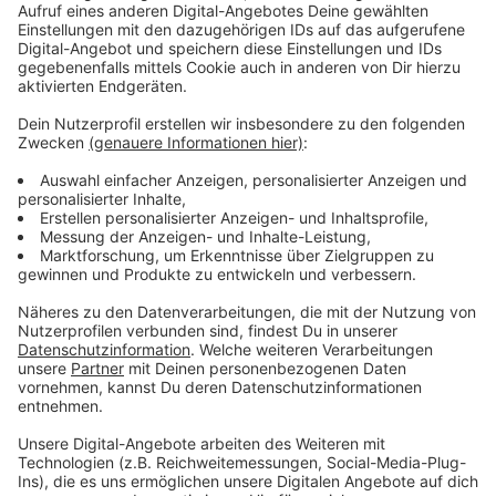
Gemeinsam schlagen sich Joel und Ellie durch ganz
Nordamerika, kämpfen ums Überleben gegen Untote
und können sich dabei nur auf sich selbst verlassen.
Anzeige
©
Streaming-Dienst: Sky / Wow
Ellie muss vorsichtig gegenüber Fremden sein. Denn