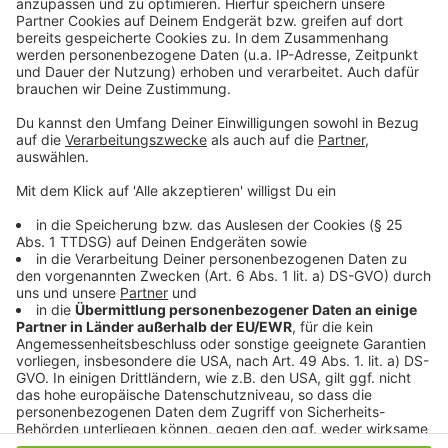
die Kleine trägt etwas in sich, was viele gerne haben
wollen.
Anzeige
©
Streaming-Dienst: Sky / Wow
Joel und Ellie müssen sich verstecken. Zombies lauern
an fast jeder Ecke.
Anzeige
Anzeige