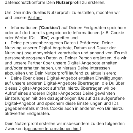
Anzeige
Neben der Hochschule und Textilakademie werden
auch viele renommierte Unternehmen vertreten sein.
Mehr als 30 Unternehmen kommen in diesen Tagen als
Austeller zu "MG ZIEHT AN" - darunter auch Marken
wie Peek & Cloppenburg Düsseldorf, Hugo Boss und
adidas. Zum Programm gehören etwa eine
Modenschau und ein Masterkongress, der sich mit
Nachhaltigkeit befasst. Die Messe richtet sich dabei
aber nicht nur an die Branche selbst. Die Hochschule
stellt Besuchern dabei auch die Textilakademie und
die entsprechenden Studiengänge vor.
Weitere Infos
findet ihr hier.
Anzeige