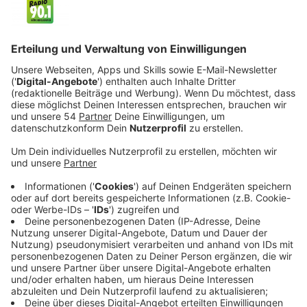
Anzeige
Man fährt fast brandneue elektrische Gokarts, die erst
seit kurzer Zeit im Einsatz sind. Bis zu 40 km/h
schaffen die Elektro Gokarts. Dadurch, dass man sehr
tief sitzt, nur wenige Zentimeter über dem Boden,
glaubt man in den Kurven, dass man kurz davor ist,
abzuheben. Die Strecke ist knapp 50 Meter lang und
hat unfassbare 17 Kurven über zwei Ebenen. Mitfahren
darf jeder ab 8 Jahren! Vor Ort bekommt man alles,
was nötig ist, um loszufahren. Rennanzug, Handschuhe,
Sturmhaube, einen Helm und eine Einweisung.
Zuschauen kann man von der Bar aus. Nebenan gibt es
auch noch eine Minigolf-Strecke. Am Ende werden
dann die Sieger auf dem Podest mit einer richtigen
Medaille ausgezeichnet. Für eine halbe Stunde zahlt