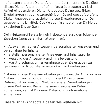
man pro Person 39 Euro, das sind dann zwei
Rennsessions. Im Preis inbegriffen ist das Briefing, die
komplette Ausrüstung und der Aufenthalt vor Ort.
Anzeige
RADIO 90,1 | Beitrag zum Anhören
TeamSport E-Karting in Mönchengladbach