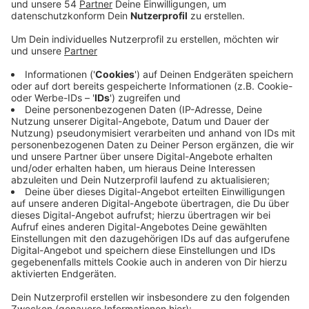
Die Polizei spricht von einer überraschenden Zunahme
der Fälle um rund 65 Prozent. Und das, obwohl
Taschendiebe im Corona-Jahr deutlich weniger
Gelegenheit auf Beute hatten, als sonst. Im gesamten
letzten Jahr wurden in Mönchengladbach 247
Taschendiebstähle erfasst. In diesem Jahr waren es
bis jetzt schon mehr als 400. Dabei hätten die
Bedingungen für Taschendiebe im Corona-Jahr nicht
schlechter sein können: Keine Großveranstaltungen
mit dichtem Gedränge, leere Innenstädte und
Geschäfte. Wirklich erklären könne man sich den
Anstieg nicht, so die Polizei. Ausschlaggebend sei
etwa, wie viele der Beraubten dann auch Anzeige
erstatten. Möglich also, dass lediglich die Dunkelziffer
in den Jahren davor höher war, als jetzt. Weniger als ein
Zehntel aller angezeigten Taschendiebstähle können