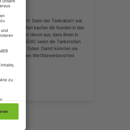
em Tankrabatt. Denn der Tankrabatt war
her Tankstellen kaufen die Kunden in den
ehen sie nicht davon aus, dass ihnen in
t. Denn laut ADAC seien die Tankstellen
rten Sprit zu füllen. Damit könnten sie
pritpreisen einen Wettbewerbsvorteil