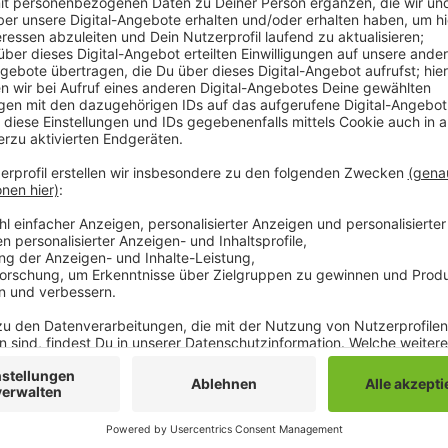
Anzeige
Übermorgen, am ersten September ist Schluss mit d
auf drei Monate befristet. Laut den Mönchengladbac
letzten Tagen mehr Sprit als gewöhnlich. Allerdings g
den letzten Tagen des Tankrabatts der Sprit ausgeh
daran interessiert ihre Tanks mit dem niedrigversteue
sich über den 1. September hinaus mit niedrigeren S
verschaffen oder ihre Margen erhöhen.
Anzeige