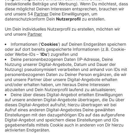
Veröffentlicht:
Mittwoch, 23.06.2021 08:26
Anzeige
Dazu gehören die Annaschule, die Hermann-Gmeiner-
Schule, die Brückenschule und die KGS Ohler. Die
Schülerinnen und Schüler haben Streichholzschachteln
gebastelt, in denen ein Zettel versteckt ist, auf dem
steht "Du bist toll". Die werden heute in
Mönchengladbach verteilt, zum Beispiel in
Krankenhäusern. Also, wenn ihr heute unterwegs seid,
macht doch villeicht kleinen Schlänker bei den Schulen
vorbei, denn es gibt nicht nur ein kleines Geschenk,
sondern auch was zu sehen. An allen beteiligten
Schulen werden Bilder von lächelnden Gesichtern
aufgehängt. Die Schulleiterin der Annaschule Anja
Terbeck freut sich aber auch über die gute
Zusammenarbeit. Ein Lächeln in ganz