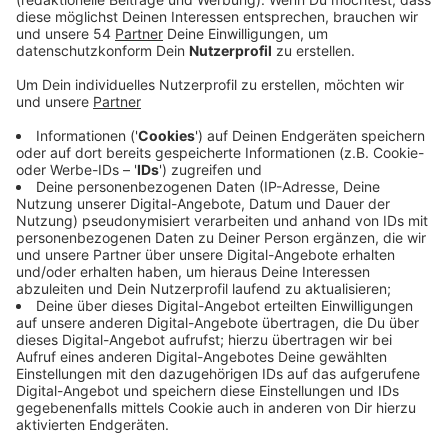
beim "Tag der Städtebauförderung" gefeiert
werden.
Veröffentlicht:
Samstag, 04.05.2024 09:41
Anzeige
Mehr als 33 Millionen Euro sind seit 2010 in über 50
Projekte im Rahmen der 'sozialen Stadt Rheydt'
geflossen. Der Rheydter Theaterpark, das Pahlkebad
oder die Harmoniestraße - sie alle wurden durch das
Programm 'soziale Stadt Rheydt' umgestaltet. Gut
fünf Millionen Euro hat die Stadt dafür aus eigenen
Mitteln ausgegeben. Der weit größere Anteil - rund 28
Millionen Euro - kam dagegen aus verschiedenen
Fördertöpfen von Bund und Land, sowie der EU. Neben
den Projekten im öffentlichen Raum wurden bei
'soziale Stadt Rheydt' seit 2010 aber auch etliche