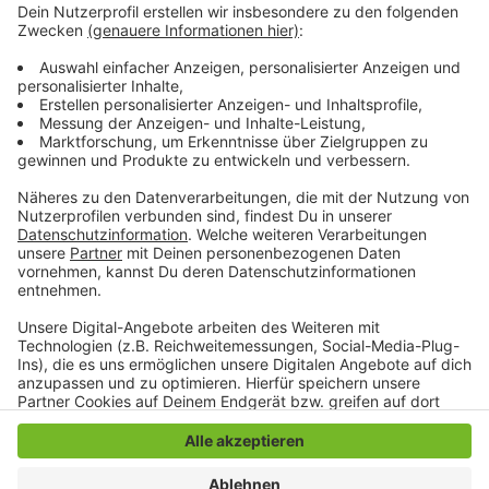
private Projekte mitfinanziert - zur Aufwertung von
Immobilien über das "Hof- und Fassaden-Programm."
Bei der Feier Anfang Mai gibt es neben dem
Wochenmarkt auch ein großes Programm für Kinder
und Erwachsene.
Übersicht:
www.moenchengladbach.de/de/qm-rheydt
Anzeige
Anzeige
Anzeige