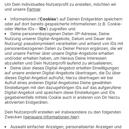
Das stürmische Wetter in der Stadt sorgt aktuell für
diverse Feuerwehreinsätze. Das bestätigt ein
Sprecher auf Radio 90,1-Anfrage. Demnach
beschäftigen gerade vor allem umgekippte Bäume die
Feuerwehr. Laut Polizei ist die Preyer-Straße aktuell
im Bereich der Kreuzung Pongser-Straße gesperrt,
weil dort ein Baum auf der Fahrbahn gelandet ist.
Neben umgekippten Bäumen beschäftigen auch
lockere Dachteile die Feuerwehr.
Anzeige
Anzeige