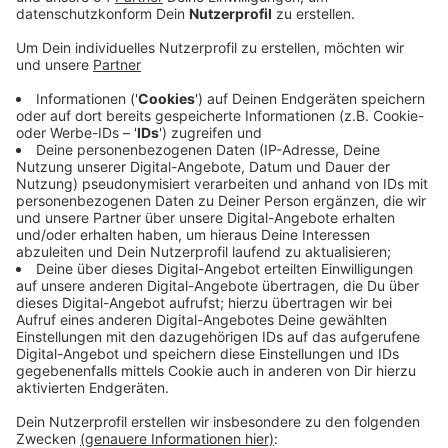
Österreich und der Schweiz.
Veröffentlicht:
Samstag, 08.05.2021 08:52
Anzeige
Vier Arbeiten vom Niederrhein sind ausgezeichnet
worden. Zwei mit Bronze, eine mit Gold und eine mit
Gold und zusätzlich dem Grand Prix in der Kategorie
Semesterarbeit. In der Arbeit ging es um
Nachhaltigkeit und Mode. Die Studierenden hatten
dafür eine Art "Anti Fashion Industry" konzipiert, bei der
es um Wiederverwendbarkeit alter Mode geht. Die
andere mit Gold ausgezeichnete Arbeit setzt sich mit
Verschwörungstheorien und Querdenkern auseinander.
Dabei geht es um die Frage, wie man Menschen
erreicht, die immun gegen Fakten sind.