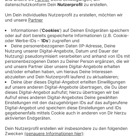
Anzeige
Vom Beginn der Frühschicht bis zum Ende der
Spätschicht werden viele Busfahrer in
Mönchengladbach morgen streiken und ihre Busse
stehen lassen. Ver.di geht von einer hohen Beteiligung
aus - es ist somit mit vielen Verspätungen und
Ausfällen zu rechnen. Neben Mönchengladbach ist
unter anderem auch Viersen morgen vom Streik
betroffen. Heute ging es mit Düsseldorf, Krefeld und
Bochum los. Mit diesen - laut ver.di - "Nadelstichen"
will die Gewerkschaft den Druck auf die Arbeitgeber
weiter erhöhen. Sie fordert unter anderem
Entlastungstage für alle Beschäftigten im ÖPNV,
einen identischen Ort für Arbeitsbeginn und -ende und
die Bezahlung von Überstunden ab der 1. Minute.