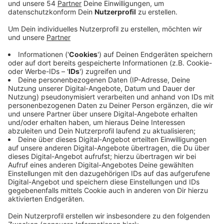
nochmal an den Flughäfen die Arbeit niedergelegt.
Veröffentlicht:
Montag, 10.03.2025 06:14
Anzeige
Welche konkreten Auswirkungen der Streik auf die
Müllabholung hat, entscheidet sich tagesaktuell, heißt
es von der mags. Die Gelben Tonnen sollen aber in
jedem Fall normal abgeholt werden - denn dafür ist bei
uns ein anderes Unternehmen, die EGN, zuständig.
Auch empfindliche Bereiche, wie das
Bestattungswesen, werden aufrechterhalten. Weitere
Streiks gibt es heute an den Flughäfen. Die Airports
Düsseldorf und Köln/Bonn rechnen mit vielen
Ausfällen und Verspätungen. Reisende sollten sich
vorab über ihren Flug informieren. Hintergrund der
Streiks sind die Tarifverhandlungen im öffentlichen