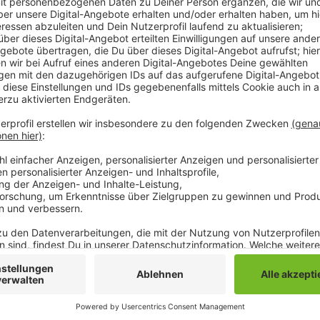
Deshalb ist wieder mit Beeinträchtigungen vor allen 
rechnen. Voraussichtlich muss ein großer Teil der ge
werden. Der Düsseldorfer Flughafen ist damit zum dri
betroffen. Alle Passagiere werden gebeten, sich sc
Flughafen unbedingt bei ihrer Airline oder dem Reise
ihres Fluges zu informieren.
Anzeige