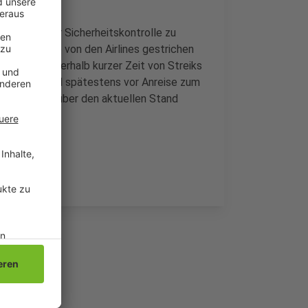
Dingen an der Sicherheitskontrolle zu
planten Flüge von den Airlines gestrichen
tten Mal innerhalb kurzer Zeit von Streiks
hon heute und spätestens vor Anreise zum
veranstalter über den aktuellen Stand