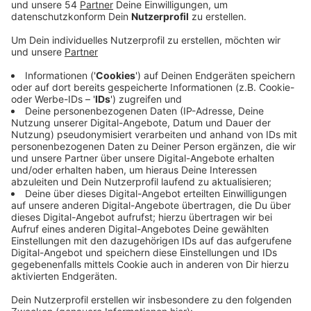
Anzeige
Sie fordert die Anerkennung von Flächentarifverträgen
für Zalando-Mitarbeiter. Damit müssten sie zum
Beispiel nur noch 37,5 Stunden pro Woche arbeiten,
statt wie bisher 40. ver.di hatte das Logistik-
Unternehmen schon zuvor um Verhandlungen gebeten
und will jetzt den Druck erhöhen. Laut der
Gewerkschaft streiken die Zalando-Mitarbeiter seit
heute Morgen und noch bis Mittwochmorgen. Sie
versammeln sich dazu auch vor dem Eingang des
Logistik-Zentrums in Güdderath. Eine offizielle
Kundgebung sei aber nicht geplant, so die
Gewerkschaft. Aus Sicht der Arbeitgeber sei man im
kontinuierlichen Austausch und habe schon eine
Gehaltserhöhung von insgesamt 7,6% in diesem Jahr
angekündigt. Mit Einschränkungen für Kunden durch