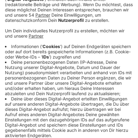
Anzeige
Hörer berichteten uns mehrfach, dass Laternen bis
weit nach Sonnenaufgang leuchteten. Auf Nachfrage
sagte uns die Stadt, die Laternen würden aus der
Ferne automatisch abgeschaltet, manchmal
funktionierten aber die Empfänger dafür nicht. Damit
die Stadt effizient Energie sparen kann, können solche
Störungen per Mail oder über ein Online-Formular
gemeldet werden.
Anzeige
Leuchten Laternen länger als nötig oder
haben andere Störungen?