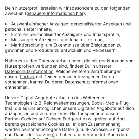
Anzeige
Menschen aus Mönchengladbach können der Stadt
dazu eine Mail schreiben an
stoerung.bel@moenchengladbach.de oder ihre Eingabe
über ein
eigenes Formular auf der städtischen Website
machen
.
Anzeige
Anzeige