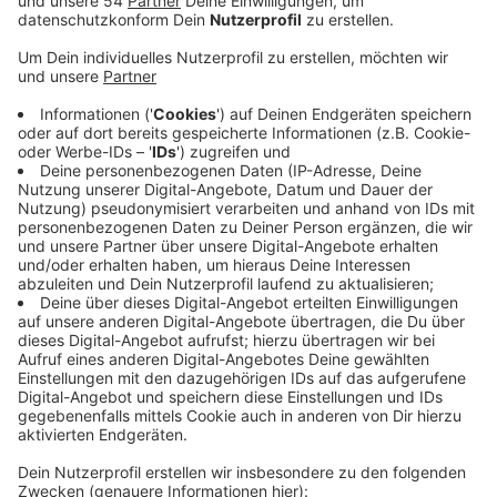
Durch denn rasanten Temperaturanstieg ist die
Pollenkonzentration in der Luft stark hochgegangen.
Darauf machen jetzt die Mönchengladbacher
Apotheken aufmerksam und bieten Hilfe an. Erle und
Haselnuss sorgen aktuell schon für Beschwerden,
Anfang März kommt dann die Birkenblüte dazu. Die
Mönchengladbacher Apotheken sagen: Am besten
sollten jetzt so früh wie möglich die Symptome
bekämpft werden. Möglichkeiten können
antiallergische Nasensprays und Augentropfen sein,
aber auch kortisonhaltige Sprays und Tabletten oder
eine lagnfristige Hyposensibilisierung können
Allergikern helfen. Für individuelle Lösungen bieten die
Apotheker eine persönliche Baratung an. In
Deutschland sind immer mehr Menschen von Allergien
betroffen - nach Zahlen des Robert Koch-Instituts
erkranken zum Beispiel um die 15 Prozent der
Deutschen im Laufe ihres Lebens an Heuschnupfen.