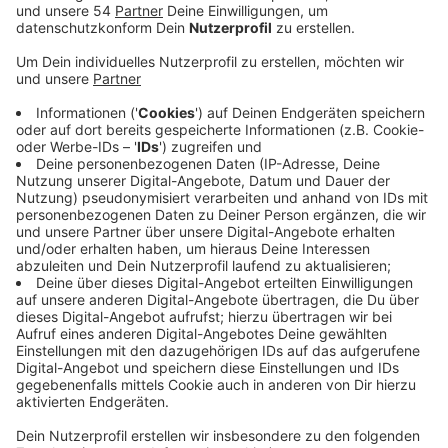
Deshalb fordert der Städtetag NRW, dass die
Landesregierung die lange bestehenden offenen
Baustellen endlich angehe. Auch die Stadt
Mönchengladbach gehört zu den Kritikern. Die Städte,
Kreise und Gemeinden müssten ihre Aufgaben ohne
Ballast angehen können, heißt es. Dabei gehe es vor
allem auch um Handlungs- und Gestaltungspielräume:
Klimaanpassung, Digitalisierung, Bildung, Jugendhilfe,
wachsende Sozialausgaben- all das müsse finanziert
werden, so die Städte und Kommunen. Aber es müsse
auch eine Lösung für die Altschuldenfrage her: der
Start einer Landeslösung für die kommunalen
Altschulden wurde, auch nach Kritik der Kommunen,
von der Landesregierung auf nächstes Jahr
verschoben. Bislang wurde die gewonnene Zeit aber
nicht genutzt, um die vorliegenden Ansätze sinnvoll