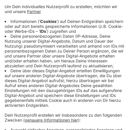
Bei der Aktion haben sich bis jetzt über 200 Teams mit
mehr als 2100 aktiven Radfahrern angemeldet. Im
vergangenen Jahr waren es noch knapp 1500
Teilnehmer. 2015 fand die Aktion zum ersten Mal in
Mönchengladbach statt - damals mit 600
Teilnehmern. Beim Stadtradeln können alle Teilnehmer
Kilometer sammeln und so zum Klimaschutz beitragen.
Außerdem gibt es attraktive Preise zu gewinnen. Die
Aktion findet dieses Jahr vom 8. bis 28 Mai statt.
Bislang sind über 221 tausend Kilometer geradelt
worden. Anmeldungen sind noch möglich.
Anzeige