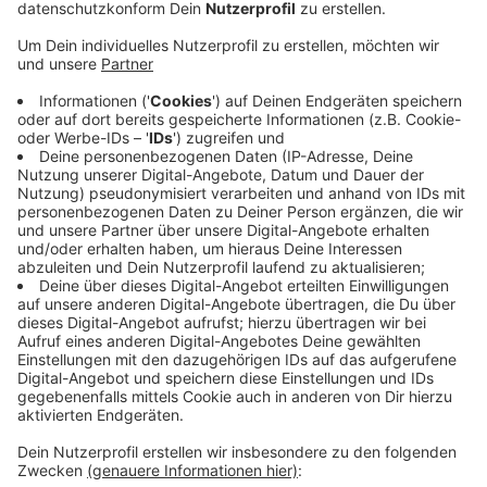
Konkret geht es um das Linksabbiegen von
Radfahrern. Je nach dem, wie die Verkehrssituation auf
der jeweiligen Straße ist, können die Radfahrer in
unserer Stadt entweder direkt oder indirekt links
abbiegen. Teilweise werden aber auch extra
Aufstellflächen für Radfahrer vor den Autos an den
Ampeln eingerichtet. Die Stadt hat jetzt nochmal
betont, dass bei der Planung von Straßen die
Sicherheit aller Verkehrsteilnehmer oberste Priorität
hat, und deswegen von Kreuzung zu Kreuzung neu
entschieden werden müsse, wie die Radfahrer dort am
besten abbiegen. Der ADFC hatte zuletzt kritisiert,
dass das Linksabbiegen in Mönchengladbach teilweise
zu kompliziert für Radfahrer sei.
Anzeige