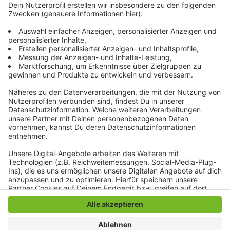
Noch ein Hinweis von der Stadt: Wer viele tote Vögel
auf einem Fleck oder vereinzelt größere tote Vögel
wie Gänse oder Enten findet, sollte sie nicht anfassen,
sondern die Stadt oder die Feuerwehr informieren. Nur
eine Untersuchung im Labor kann feststellen, ob es
sich um Vogelgrippe handelt.
Anzeige
Anzeige
Anzeige