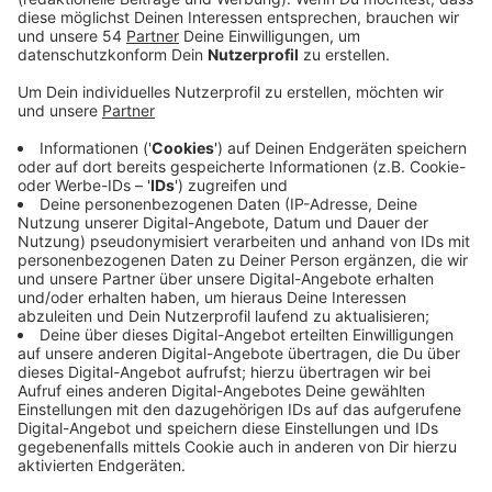
Veröffentlicht:
Donnerstag, 30.10.2025 08:50
Anzeige
Bei uns in der Stadt gibt es aktuell ca. 500 kleine und
große Geflügelhalter. Sie werden zum Beispiel auf
Märkten und Ausstellungen von den Tierärzten der
Stadt kontrolliert - um sicherzugehen, dass alle Tiere
richtig geimpft sind. Tote Vögel kommen zur
Untersuchung ins Labor. Diese Maßnahmen sollen die
Ausbreitung des Virus so gut es geht verhindern, sagt
die Stadt. Gefährlich für Menschen sei die Vogelgrippe
in der Regel nicht. Auch die Geflügelhöfe in und rund
um Mönchengladbach zeigen sich entspannt, wie eine
stichprobenartige Radio 90,1-Umfrage zeigt.
Auswirkungen auf's Geschäft habe die Vogelgrippe
bisher nicht.