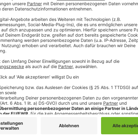
Immer dienstags: Flanieren und Phantasieren (ab 19 Uh
Norbert Krause lädt die Anwohnerschaft mit seinen
Sinn und Unsinn parkender Sitzgelegenheiten ein.
Immer mittwochs: Postkartenpoesie
Mit Wortakrobaten Marco Jonas Jahn geht es ab 19 U
phantastische Zukünfte heran. Die werden dann zu P
Immer donnerstags: Ran an die Radstelle
Das Fahrrad mausert sich zu einem der wichtigsten u
nicht platt im Keller steht. Die Radstelle will helfen.
Immer freitags: Parkplatzplauderei Norbert Krause p
Stadtgestaltungsexpert*innen über Herausforderun