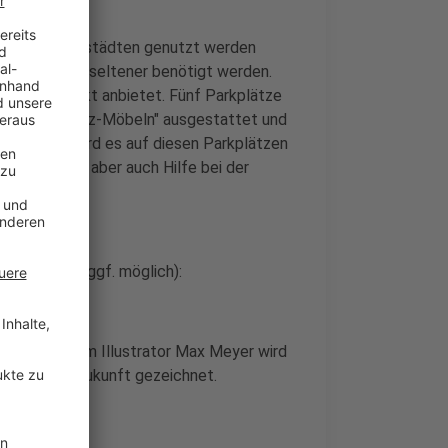
n in den Innenstädten genutzt werden
wende immer seltener benötigt werden.
olches Projekt anbietet. Fünf Parkplätze
ten "Parkplatz-Möbeln" ausgestattet und
der Woche wird es auf diesen Parkplätzen
t-Aktionen, aber auch Hilfe bei der
(Änderungen ggf. möglich):
nsam mit dem Illustrator Max Meyer wird
en aus der Zukunft gezeichnet.