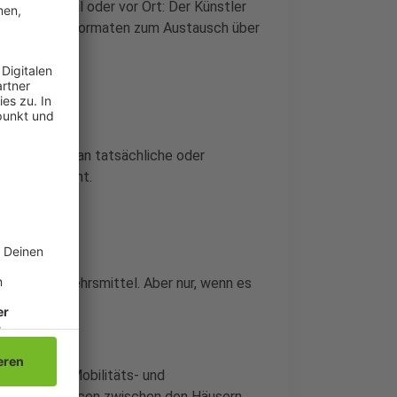
r) Ob digital oder vor Ort: Der Künstler
 Beteiligungsformaten zum Austausch über
hr textlich an tatsächliche oder
apier gebracht.
rbanen Verkehrsmittel. Aber nur, wenn es
laudert mit Mobilitäts- und
gen und Chancen zwischen den Häusern.