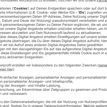
Die "Stadt-Terrassen" sollen zeigen, wie Parkfläche
könnten, wenn sie irgendwann im Zuge der Verkehrs
Mönchengladbach ist die erste Stadt, die jetzt ein s
auf der Goethestraße wurden mit speziell entwickel
sollen die Menschen zum Verweilen einladen. Unter 
jeden Tag verschiedene Events geben - darunter Kuns
Fahrrad-Reparatur.
Folgende Programmpunkte sind bis 29. Mai geplant 
Immer montags: Zukunft zeichnen (ab 19 Uhr) Gemei
dem Fluchtpunkt gefolgt und goeth’sche Impression