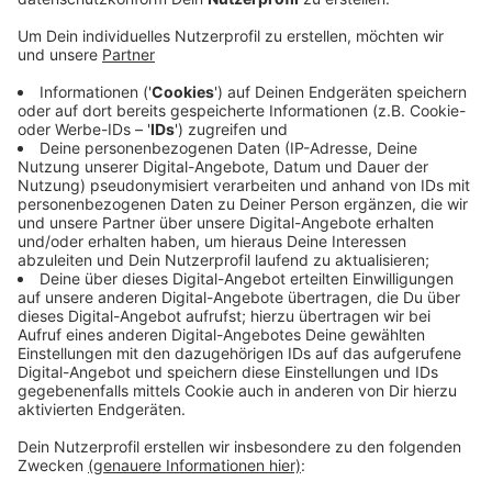
Wie die Stadt ausschreibt, handelt es sich dabei um
befristete Stellen im öffentlichen Dienst vom 6. Mai
bis zum 12. Juni. Die Mitarbeiter im Wahlscheinbüro
sollen für die Europawahl unter anderem Wahlschein-
Anträge bearbeiten, Briefwahl-Unterlagen
zusammenstellen und versenden und Fragen der
Wähler beantworten. Für den Job sollten Bewerber
das Abitur besitzen, eine Ausbildung in einem
verwaltungsnahen Beruf abgeschlossen haben oder
studieren. Interessenten können sich noch bis Ende
Januar bei der Stadt bewerben. Einen Link mit
weiteren Infos und der ganzen Ausschreibung findet
ihr
hier
.
Anzeige