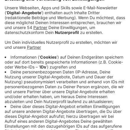
Anzeige
Demnach sieht das Konzept, mit dem man sich beim
Land NRW beworben hat, Öffnungen im
Veranstaltungsbereich vor. Das soll, ähnlich wie in
Tübingen, mit einer umfassenden Test-Strategie
kombiniert werden. Mit Events habe man bis jetzt gute
Erfahrungen gemacht, sagt Oberbürgermeister Felix
Heinrichs:
Anzeige