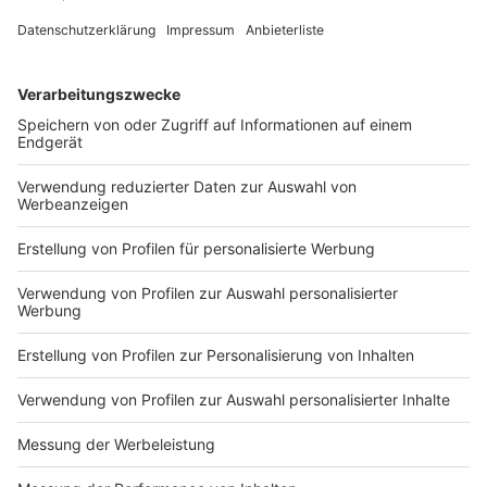
Am Neumarkt • Bahnhofstraße inklusive des
kompletten ZOB´s Rheydt • Brucknerallee (zwischen
Nordstraße und Hauptstraße) • Dahlener Straße
(zwischen Wilhelm-Schiffer-Straße und Friedrich-
Ebert-Straße) • Friedrich-Ebert-Straße (zwischen
Stresemannstraße und Wilhelm-Schiffer-Straße) •
Harmoniestraße • Hauptstraße (zwischen Friedrich-
Ebert-Straße und Limitenstraße) • Hugo-Preuß-Straße
• Kloetersgasse • Langensgasse • Limitenstraße
(zwischen Moses-Stern-Straße und Hauptstraße) •
Marienplatz • Markt • Marktplatz Rheydt •
Marktstraße • Moses-Stern-Straße • Odenkirchener
Straße (zwischen Stresemannstraße und Moses-
Stern-Straße) • Paulstraße • Stresemannstraße •
Waisenhausstraße • Wilhelm-Strater-Straße (zwischen
Mühlenstraße und Hauptstraße)