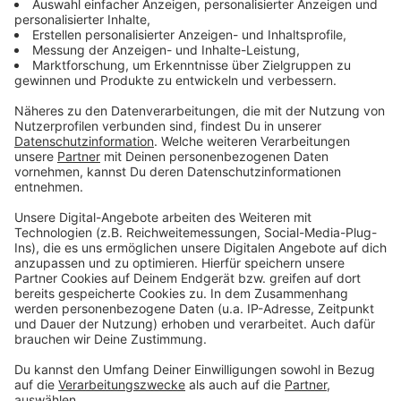
Hindenburgstraße) • Alter Markt • Am Minto • An der
Stadtmauer • Anna-Schiller-Stiege • Balderichstraße •
Bismarckplatz • Bismarckstraße (zwischen
Steinmetzstraße und Goebenstraße) • Edmund-
Erlemann-Platz • Eickener Straße (zwischen
Steinmetzstraße und Hindenburgstraße) • Europaplatz
inklusive des gesamten ZOB´s Mönchengladbach •
Fliescherberg • Franz-Gielen-Straße • Friedrichplatz •
Gasthausstraße • Hans-Jonas-Park • Heinrichstraße •
Heinrich-Sturm-Straße • Hindenburgstraße (zwischen
Alter Markt und Breitenbachstraße) • Humboldtstraße
(zwischen Steinmetzstraße und Europaplatz) •
Johann-Peter-Boelling-Platz • Johannes-Cladders-
Platz • Kapuzinerplatz • Kapuzinerstraße • Kirchplatz •
Krichelstraße • Lambertsstraße • Ludwigstraße •
Marktstieg • Münsterstraße • Münsterplatz •
Neustraße • Oskar-Kühlen-Straße • Platz der Republik
(zwischen Heinrich-Sturm-Straße und