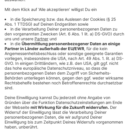
Breitenbachstraße) • Portalstieg • Postgasse •
Propst-Kauff-Stiege • Rathausstraße • Rathausplatz •
Sandradstraße • Schillerstraße (zwischen
Steinmetzstraße und Europaplatz) • Sittardstraße
(zwischen Steinmetz und Europaplatz)
Sonnenhausplatz • Spatzenberg • Steinmetzstraße
(zwischen Am Minto und Bismarckstraße) •
Stepgesstraße (zwischen Sonnehausplatz und
Lüpertzender Straße) • Stephanstraße • Waldhausener
Straße (zwischen Alter Markt und Aachener Straße) •
Wallstraße • Weiherstraße • Wilhelmstraße •
Turmstiege • Viersener Straße (zwischen Aachener
Straße und Am Minto)
Anzeige
Liste der betroffenen Straßen in Rheydt
Anzeige