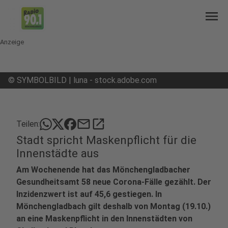
menu
Anzeige
©
SYMBOLBILD | luna - stock.adobe.com
mail
open_in_new
Teilen:
Stadt spricht Maskenpflicht für die
Innenstädte aus
Am Wochenende hat das Mönchengladbacher
Gesundheitsamt 58 neue Corona-Fälle gezählt. Der
Inzidenzwert ist auf 45,6 gestiegen. In
Mönchengladbach gilt deshalb von Montag (19.10.)
an eine Maskenpflicht in den Innenstädten von