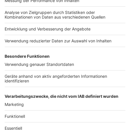
Anzeige
Stadt hofft auf sinkende Werte
Anzeige
Auf den Internetseiten der Stadt Mönchengladbach
gibt es Karten für die Innenstädte in
Gladbach
und
Rheydt
, auf denen die betroffenen Bereiche
eingezeichnet sind. Hier gibt es auch weitergehende
Informationen, welche Regel-Änderungen sich
außerdem ergeben.
Anzeige