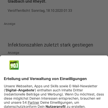
Gladbach und Rheydt.
Veröffentlicht:
Sonntag, 18.10.2020 01:33
Anzeige
Infektionszahlen zuletzt stark gestiegen
Anzeige
Die Maskenpflicht gilt in zentralen Bereichen der
Innenstädte - also insbesondere auf der
Hindenburgstraße und rund um den Rheydter Markt.
Nach der Corona-Schutz-Verordnung ist die neue
Allgemeinverfügung in Kraft - die Stadt begründet den
Schritt mit der immer schnelleren Verbreitung des
Corona-Virus und dem jüngsten starken Anstieg der