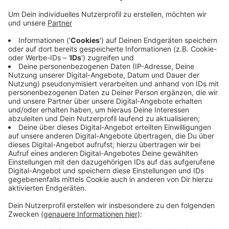
Infektionszahlen in Mönchengladbach. Die bisherigen
Mönchengladbacher Regelungen werden durch die
neue Allgemeinverfügung ersetzt. Wer in den
Innenstädten keine Maske trägt, gegen den können
Polizei oder Ordnungsamt Strafen aussprechen. Die
neuen Regeln gelten für mindestens einen Monat - bis
also der Inzidenzwert eine Woche wieder unter dem
Wert 35 liegt.
Anzeige
Liste der betroffenen Straßen in Gladbach
Anzeige
Aachener Straße (zwischen Viersener Straße und
Waldhausener Straße) • Abteiberg • Abteistraße •
Albertusstraße (zwischen Steinmetzstraße und