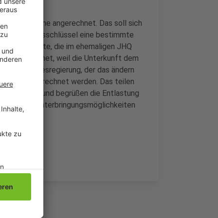
uf die Kommune angerechnet. Das soll sich
m Verteilungsschlüssel eine bestimmte
den Geflüchtete, die im ehemaligen JHQ
ach angerechnet, weil die Unterkunft dem
urf der Landesregierung, der das ändern
 Prozent angerechnet werden. Das teilen
dneten mit und begrüßen die Entlastung
er eigene Unterbringungsmöglichkeiten