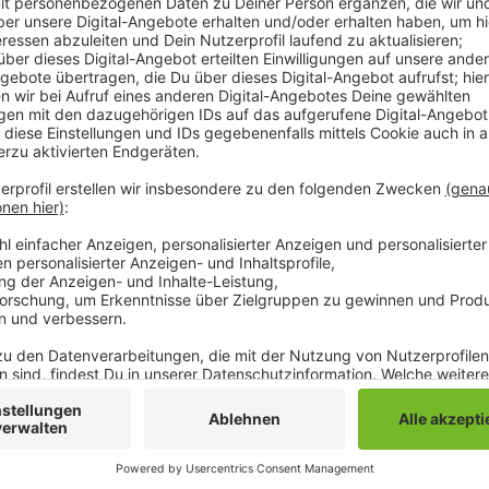
Bisher werden die Geflüchteten dort nur teilweise a
jetzt ändern. Jede Kommune in NRW muss nach eine
Anzahl Geflüchteter bei sich aufnehmen. Bisher wer
untergebracht sind, nur teilweise für Mönchengladb
Land gehört. Jetzt gibt es aber einen Gesetzesentw
soll. In Zukunft sollen die Geflüchteten dort zu 100
die beiden Mönchengladbacher CDU-Landtagsabgeor
für die Stadt. Dadurch muss Mönchengladbach wenig
schaffen.
Anzeige