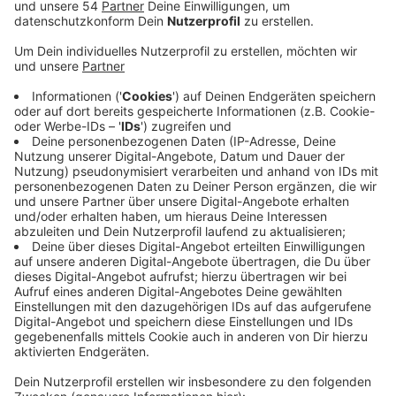
Veröffentlicht:
Montag, 15.08.2022 15:33
Anzeige
Bund und Länder wollen mit dem gerade diskutierten,
neuen Infektionsschutzgesetz stärker auf die
Wirksamkeit von Masken setzen. Ab Herbst könnten
etwa neue Maskenpflichten eingeführt werden, an die
sich jeder halten müsste, dessen Impfung länger als
drei Monate her ist. Das wird im Herbst bei vielen,
selbst drei- oder vierfach Geimpften, der Fall sein. Die
Stadt Mönchengladbach plant aber momentan mit
neuen Angeboten. So wird überlegt, eine Impfstelle in
der Turnhalle auf der Wilhelm-Strauß-Straße zu
öffnen. Spruchreif sei da noch nichts, so ein
Stadtsprecher. Vorstellbar sei, die Impfstelle
demnächst erstmal für wenige Nachmittage pro