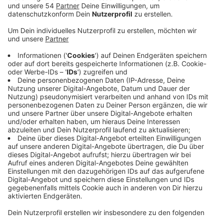
neue Wohngebiete vorgestellt.
Veröffentlicht:
Dienstag, 29.04.2025 15:17
Anzeige
Auf der Prioritätenliste ganz oben stehen etwa das
Projekt 19 Häuser am Hauptbahnhof, das ehemalige
Beines-Gelände oder das Areal Am Torfbend in
Mülfort. Bei diesen Projekten sind die Planungen
entweder so gut wie abgeschlossen oder sie werden
in den nächsten 3 Jahren fertig. Die Kategorie "Mittel"
soll dann in den nächsten 3 bis 10 Jahren fertig
geplant sein - darunter neuer Wohnraum in Windberg,
Giesenkirchen und Rheydt. Längerfristig - also in 10
oder mehr Jahren - plant die Stadt außerdem neue
Wohngebiete in Eicken, Venn, Rönneter und
Rheindahlen. Insgesamt glaubt die Stadt so, in den