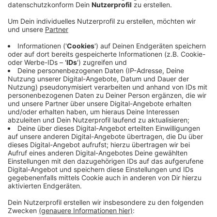
Veröffentlicht:
Freitag, 15.05.2026 13:27
Anzeige
Der Stadtrat hat das diese Woche beschlossen. Die
Taskforce soll sich gezielt mit Eingriffsmöglichkeiten
bei sogenannten Problemimmobilien befassen. Um
Betroffenen besser helfen zu können, soll auch die
Wohnungsaufsicht gegebenenfalls neu aufgestellt
werden. Aktuell vorhandene Mieterschutzangebote
sollen überprüft und verbessert werden. Die Grünen
wollten das Vorhaben noch ergänzen. Unter anderem
sollte geprüft werden, ob Leistungsempfänger
kostenlos Mitglied im Mieterschutzbund werden
können - das wurde aber abgelehnt.
Anzeige