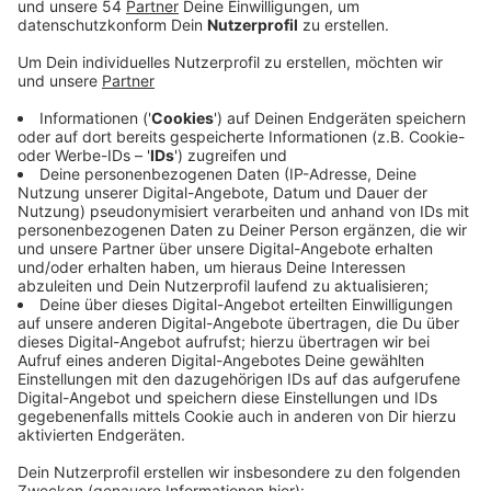
Veröffentlicht:
Mittwoch, 01.12.2021 14:26
Anzeige
Noch bis in die kommende Woche (07.12.) laufen die
Aussschreibungen bei der Stadt. Dabei wird auch dazu
aufgerufen, die Stellenangebote etwa auf sozialen
Medien zu teilen. Neben Kontaktverfolgung und
Impfstelle sucht auch der Kommunale Ordnungs-
und Servicedienst der Stadt nach Verstärkung. 7
Stellen sind da aktuell unbesetzt, von insgesamt 18,
heißt es. Es gäbe aber laufend Auswahlgespräche, um
die Stellen zu bestzen, meldet die Stadt weiter.