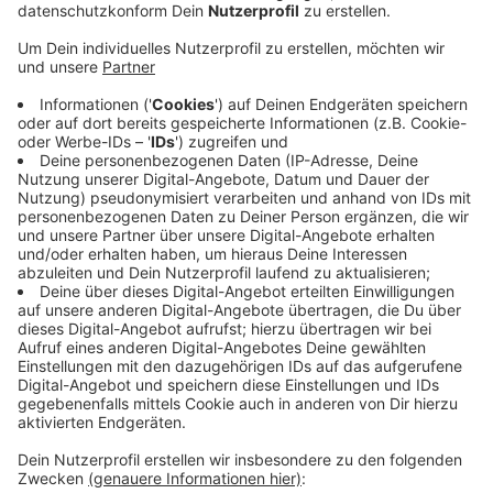
Anzeige
Sie unterstützt die nicht-städtische Kulturarbeit in
diesem Jahr mit 13.000 Euro. Unter den 54 Projekten,
für die Förderung beantragt wurde, seien viele
gewesen, die sich künstlerlich explizit mit der
aktuellen Situation auseinandersetzen, so die Stadt.
Den Zuschlag haben am Ende vier Kulturprojekte aus
der Stadt bekommen. Darunter der Verein Mischpoke,
das Schauspiel-Duo "Die Fabulanten", das
RaumOrt.Kollektiv und die Regisseurin Tabea Pollen.
Laut Stadt sind aus dem Kulturförderprogramm auch
jetzt noch gut 6.000 Euro übrig. Anträge kann man
weiterhin beim Kulturbüro stellen. Weitere
Informationen gibt es auf der
Website des
Kulturbüros
.
Anzeige